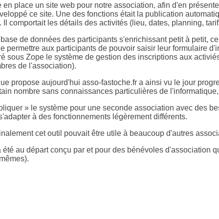
n place un site web pour notre association, afin d'en présenter
éveloppé ce site. Une des fonctions était la publication automat
l comportait les détails des activités (lieu, dates, planning, tarifs
se de données des participants s'enrichissant petit à petit, cer
 de permettre aux participants de pouvoir saisir leur formulaire d
ré sous Zope le système de gestion des inscriptions aux activiés 
bres de l'association).
propose aujourd'hui asso-fastoche.fr a ainsi vu le jour progressi
ain nombre sans connaissances particulières de l'informatique, ce 
upliquer » le système pour une seconde association avec des beso
s'adapter à des fonctionnements légèrement différents.
e finalement cet outil pouvait être utile à beaucoup d'autres ass
a été au départ conçu par et pour des bénévoles d'association 
s mêmes).